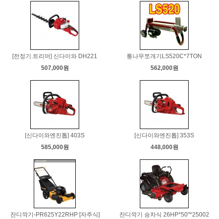
[전정기.트리머] 신다이와 DH221
통나무쪼개기LS520C*7TON
507,000원
562,000원
[신다이와엔진톱] 403S
[신다이와엔진톱] 353S
585,000원
448,000원
잔디깍기-PR625Y22RHP [자주식]
잔디깍기 승차식 26HP*50"*25002