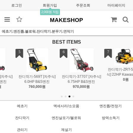
로그인
회원가입
주문조회
마이페이지
2,000원 적립
MAKESHOP
예초기.엔진톱.블로워.잔디깍기.분무기.연막기
BEST ITEMS
7
8
9
잔디깍기-ZRT-50 [승차
식] 22HP Kawasaki엔진
잔디깍기-37896 [자주식]
잔디깍기-37910 [자주식]
0원
5.5HP HONDA엔진
6.25HP B/S엔진
1,290,000원
770,000원
예초기
액세사리/소모품
엔진톱/전정기
잔디깍기
엔진살포기/블로워
방역소독기
관리기
제설기