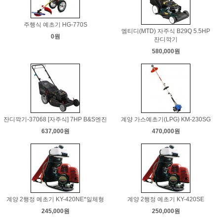
주행식 예초기 HG-770S
엠티디(MTD) 자주식 B29Q 5.5HP
0원
잔디깍기
580,000원
잔디깍기-37068 [자주식] 7HP B&S엔진
계양 가스예초기(LPG) KM-230SG
637,000원
470,000원
계양 2행정 예초기 KY-420NE*일체형
계양 2행정 예초기 KY-420SE
245,000원
250,000원