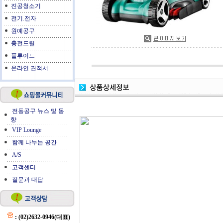
진공청소기
전기.전자
원예공구
충전드릴
플루이드
온라인 견적서
전동공구 뉴스 및 동
향
VIP Lounge
함께 나누는 공간
A/S
고객센터
질문과 대답
: (02)2632-0946(대표)