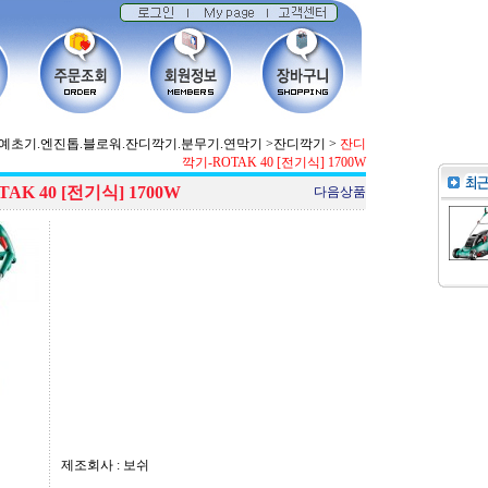
예초기.엔진톱.블로워.잔디깍기.분무기.연막기
>
잔디깍기
>
잔디
깍기-ROTAK 40 [전기식] 1700W
K 40 [전기식] 1700W
다음상품
제조회사 : 보쉬