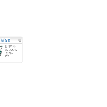
잔디깍기-
ROTAK 40
[전기식]
170..