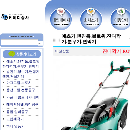
예초기.엔진톱.블로워.잔디깍
기.분무기.연막기
잔디깍기-ROTA
이전상품
예초기.엔진톱.블로워.
잔디깍기.분무기.연막기
발전기.양수기.밴딩기.
엔진.건설기계
마그드릴.브로치
충전드릴.전동공구
카플러.콤프레샤.에어
레이저레벨.측정공구
용접.설비공구
고압세척기
히터.열풍기