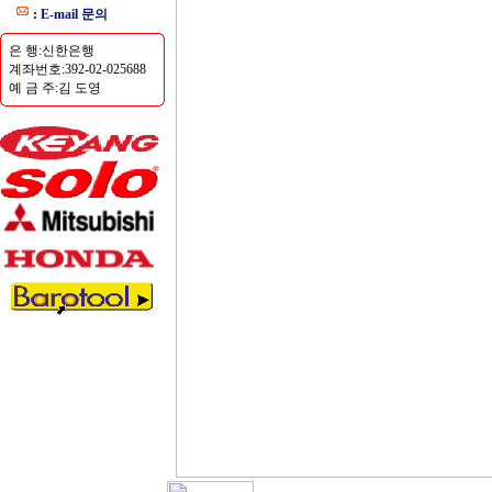
:
E-mail 문의
은 행:신한은행
계좌번호:392-02-025688
예 금 주:김 도영