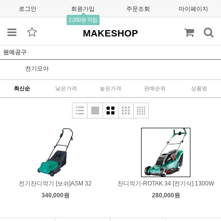
로그인
회원가입
주문조회
마이페이지
2,000원 적립
MAKESHOP
원예공구
전기모아
최신순
낮은가격
높은가격
판매순위
상품명
전기잔디깍기 [보쉬]ASM 32
잔디깍기-ROTAK 34 [전기식] 1300W
340,000원
280,000원