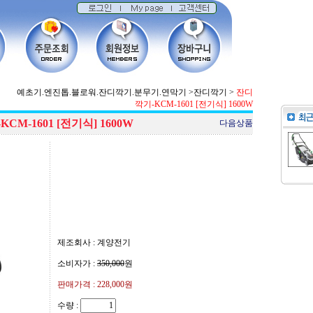
예초기.엔진톱.블로워.잔디깍기.분무기.연막기
>
잔디깍기
>
잔디
깍기-KCM-1601 [전기식] 1600W
CM-1601 [전기식] 1600W
다음상품
제조회사 : 계양전기
소비자가 :
350,000
원
판매가격 :
228,000원
수량 :