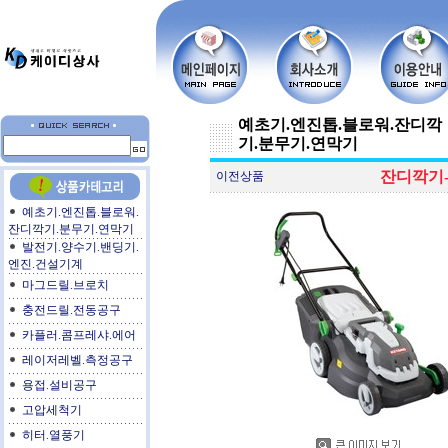
예초기.엔진톱.블로워.잔디깍
기.분무기.연막기
잔디깍기-K
이전상품
예초기.엔진톱.블로워.
잔디깍기.분무기.연막기
발전기.양수기.밴딩기.
엔진.건설기계
마그드릴.브로치
충전드릴.전동공구
카플러.콤프레샤.에어
레이저레벨.측정공구
용접.설비공구
고압세척기
히터.열풍기