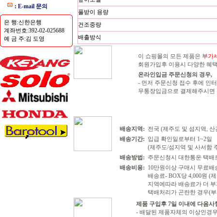
:
E-mail 문의
풀받이 용량
은 행:신한은행
건조중량
계좌번호:392-02-025688
배출방식
예 금 주:김 도영
이 쇼핑몰의 모든 제품은
부가
회원가입후 이용시 다양한 혜택
온라인입금 주문신청의 경우,
- 먼저 주문신청 접수 후에 
무통장입금으로 결제해주시면 확
배송지역:
전국 (제주도 및 섬지역, 
배송기간:
입급 확인일로부터 1~2일
(제주도/섬지역 및 사서함 주
배송방법:
주문신청시 대한통운 택배
배송비용:
10만원이상 구매시 무료배
배송료- BOX당 4,000원 
지역에따라 배송료가 더 부
택배처리가 곤란한 경우(부
제품 구입후 7일 이내에 다음사
- 배달된 제품자체의 이상인경우