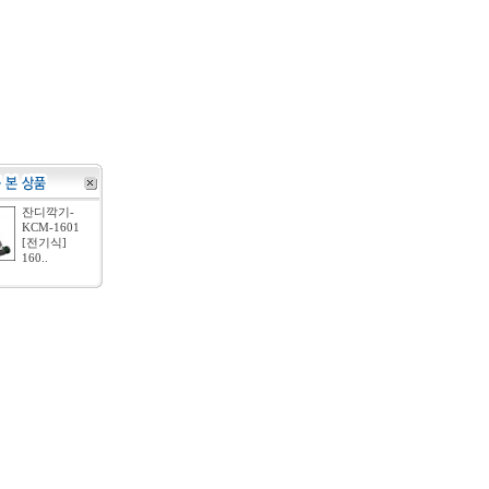
잔디깍기-
KCM-1601
[전기식]
160..