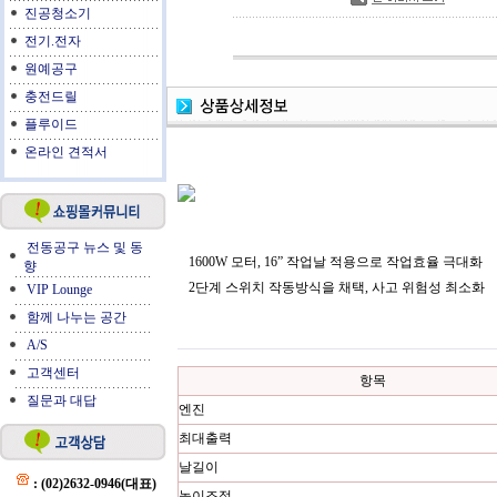
진공청소기
전기.전자
원예공구
충전드릴
플루이드
온라인 견적서
전동공구 뉴스 및 동
1600W 모터, 16” 작업날 적용으로 작업효율 극대화
향
2단계 스위치 작동방식을 채택, 사고 위험성 최소화
VIP Lounge
함께 나누는 공간
A/S
고객센터
항목
질문과 대답
엔진
최대출력
날길이
: (02)2632-0946(대표)
높이조절