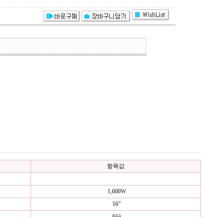
항목값
1,600W
16”
6단