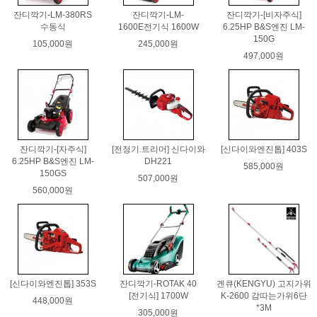
잔디깍기-LM-380RS
잔디깍기-LM-
잔디깍기-[비자주식]
수동식
1600E전기식 1600W
6.25HP B&S엔진 LM-
150G
105,000원
245,000원
497,000원
잔디깍기-[자주식]
[전정기.트리머] 신다이와
[신다이와엔진톱] 403S
6.25HP B&S엔진 LM-
DH221
585,000원
150GS
507,000원
560,000원
[신다이와엔진톱] 353S
잔디깍기-ROTAK 40
겐큐(KENGYU) 고지가위
[전기식] 1700W
K-2600 감따는가위6단
448,000원
*3M
305,000원