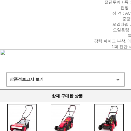
절단두께 / 폭 : 
전장 :
정 격 : AC 
중량 :
오일타입 : 쉘
오일용량 :
특
강력 파이크 부착, 
1회 전단 시
상품정보고시 보기
함께 구매한 상품