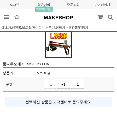
로그인
회원가입
주문조회
마이페이지
2,000원 적립
MAKESHOP
예초기.엔진톱.블로워.잔디깍기.분무기.연막기
>
엔진톱/전정기
통나무쪼개기LS520C*7TON
상품가
562,000
원
수량
+1
-1
선택하신 상품은 고객센터로 문의주세요.