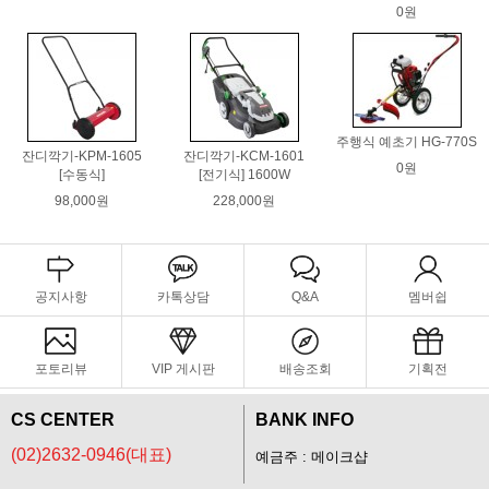
0원
주행식 예초기 HG-770S
잔디깍기-KPM-1605
잔디깍기-KCM-1601
0원
[수동식]
[전기식] 1600W
98,000원
228,000원
공지사항
카톡상담
Q&A
멤버쉽
포토리뷰
VIP 게시판
배송조회
기획전
CS CENTER
BANK INFO
(02)2632-0946(대표)
예금주 : 메이크샵