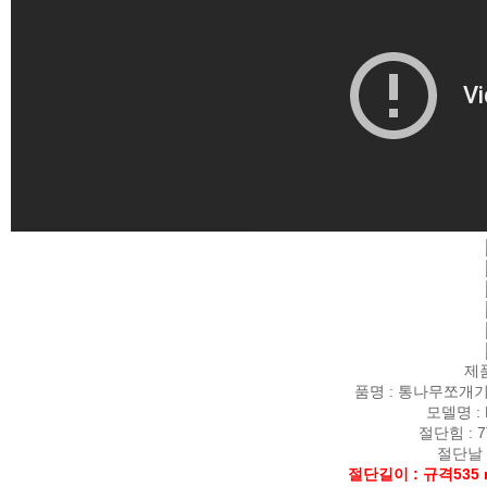
제
품명 : 통나무쪼개
모델명 : 
절단힘 : 7
절단날 :
절단길이 : 규격535 