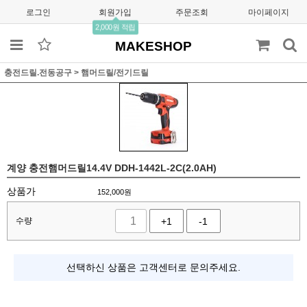
로그인
회원가입
주문조회
마이페이지
2,000원 적립
MAKESHOP
충전드릴.전동공구
>
햄머드릴/전기드릴
계양 충전햄머드릴14.4V DDH-1442L-2C(2.0AH)
상품가
152,000
원
수량
+1
-1
선택하신 상품은 고객센터로 문의주세요.