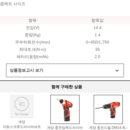
콤팩트 사이즈
항목
항목값
전압(V)
14.4
중량(Kg)
1.4
무부하회전수(/min)
0~450/1,750
최대토크(N·m)
35
배터리용량(mAh)
2.0
상품정보고시 보기
함께 구매한 상품
계양
자동스크류드라이버세트
계양 충전임펙드라이버
계양 충전드릴 DM14.4L-