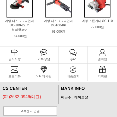
계양 디스크그라인더
계양 디스크그라인더
계양 스톤커터 SC-110
DG-180-22 7"
DG100-8P
72,000원
분리형코어
63,000원
164,000원
공지사항
카톡상담
Q&A
멤버쉽
포토리뷰
VIP 게시판
배송조회
기획전
CS CENTER
BANK INFO
(02)2632-0946(대표)
예금주 : 메이크샵
고객센터 연결