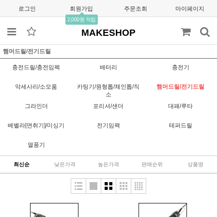
로그인
회원가입
주문조회
마이페이지
2,000원 적립
MAKESHOP
햄머드릴/전기드릴
충전드릴/충전임펙
배터리
충전기
악세사리/소모품
카팅기/원형톱/체인톱/직
햄머드릴/전기드릴
소
그라인더
포리셔/샌더
대패/루타
베벨라[면취기]/미싱기
전기임팩
테퍼드릴
열풍기
최신순
낮은가격
높은가격
판매순위
상품명