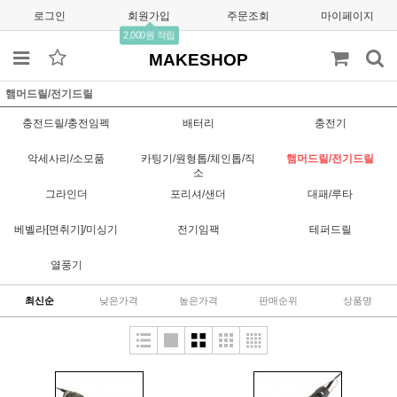
로그인
회원가입
주문조회
마이페이지
2,000원 적립
MAKESHOP
햄머드릴/전기드릴
충전드릴/충전임펙
배터리
충전기
악세사리/소모품
카팅기/원형톱/체인톱/직
햄머드릴/전기드릴
소
그라인더
포리셔/샌더
대패/루타
베벨라[면취기]/미싱기
전기임팩
테퍼드릴
열풍기
최신순
낮은가격
높은가격
판매순위
상품명