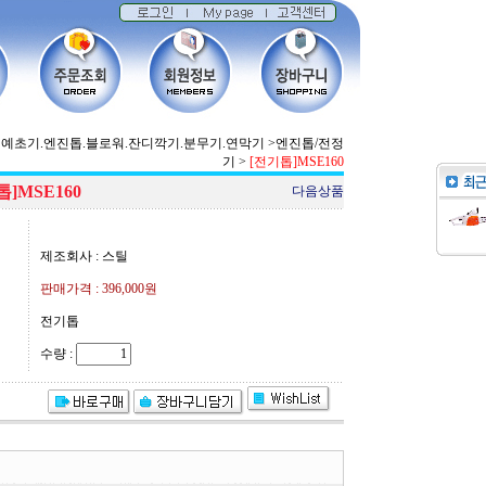
예초기.엔진톱.블로워.잔디깍기.분무기.연막기
>
엔진톱/전정
기
>
[전기톱]MSE160
톱]MSE160
다음상품
제조회사 : 스틸
판매가격 :
396,000원
전기톱
수량 :