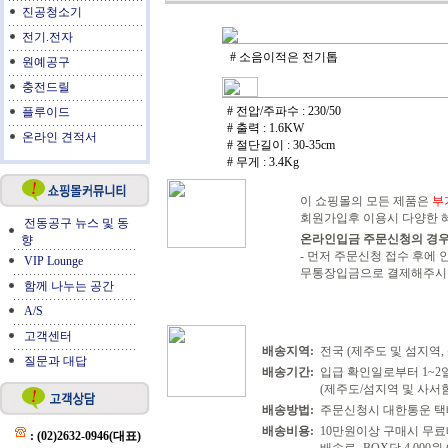
진공청소기
전기.전자
# 소음이적은 전기톱
원예공구
충전드릴
# 전압/주파수 : 230/50
플루이드
# 출력 : 1.6KW
온라인 견적서
# 절단길이 : 30-35cm
# 무게 : 3.4Kg
이 쇼핑몰의 모든 제품은
부
회원가입후 이용시 다양한 혜
전동공구 뉴스 및 동
온라인입금 주문신청의 경우
향
- 먼저 주문신청 접수 후
VIP Lounge
무통장입금으로 결제해주시면
함께 나누는 공간
A/S
고객센터
배송지역:
전국 (제주도 및 섬지역,
질문과 대답
배송기간:
입급 확인일로부터 1~2
(제주도/섬지역 및 사서함
배송방법:
주문신청시 대한통운 택
배송비용:
10만원이상 구매시 무
: (02)2632-0946(대표)