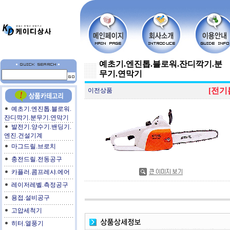
예초기.엔진톱.블로워.잔디깍기.분
무기.연막기
[전기
이전상품
예초기.엔진톱.블로워.
잔디깍기.분무기.연막기
발전기.양수기.밴딩기.
엔진.건설기계
마그드릴.브로치
충전드릴.전동공구
카플러.콤프레샤.에어
레이저레벨.측정공구
용접.설비공구
고압세척기
히터.열풍기