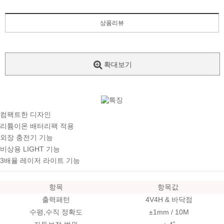
상품리뷰
확대보기
컴팩트한 디자인
리튬이온 배터리팩 적용
외장 충전기 기능
비상용 LIGHT 기능
3배율 레이저 라이트 기능
항목
항목값
출력패턴
4V4H & 바닥점
수평,수직 정확도
±1mm / 10M