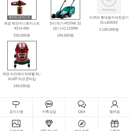
이쿠라 휴대용자석천공기
IS-LB30SX
계양 체인미니호이스트
잔디깍기-ROTAK 32
KCH-490
[전기식] 1200W
2,180,000원
530,000원
184,000원
계양 라인레이저레벨 KL-
41AR*리모콘타입
169,000원
공지사항
카톡상담
Q&A
멤버쉽