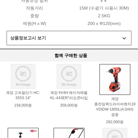
자동보정 범위
± 4˚
작동거리
15M (수광기 사용시 30M)
중량
2.5KG
제원(H x W)
200 x Φ120(mm)
상품정보고시 보기
함께 구매한 상품
계양 고속절단기 HC-
계양 4V4H 레이저레벨
355S 14"
KL-443ER*리모콘타입
계양
충전임팩드라이버렌치18
158,000원
358,000원
VDIDW-1800L(4.0AH)
겸용
292,000원