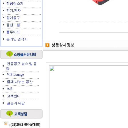
진공청소기
전기.전자
원예공구
충전드릴
플루이드
온라인 견적서
전동공구 뉴스 및 동
향
VIP Lounge
함께 나누는 공간
A/S
고객센터
질문과 대답
: (02)2632-0946(대표)