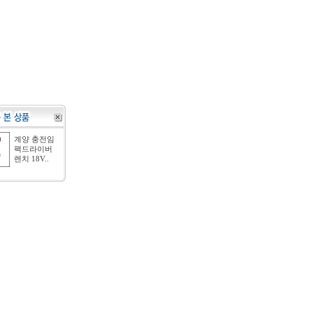
계양 충전임
팩드라이버
렌치 18V..