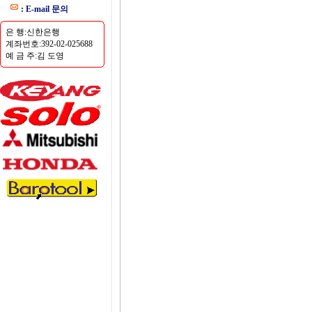
:
E-mail 문의
은 행:신한은행
계좌번호:392-02-025688
예 금 주:김 도영