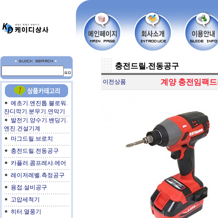
충전드릴.전동공구
계양 충전임팩드라이
이전상품
예초기.엔진톱.블로워.
잔디깍기.분무기.연막기
발전기.양수기.밴딩기.
엔진.건설기계
마그드릴.브로치
충전드릴.전동공구
카플러.콤프레샤.에어
레이저레벨.측정공구
용접.설비공구
고압세척기
히터.열풍기