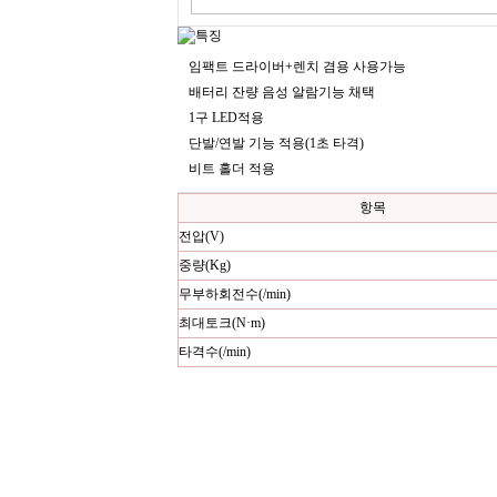
임팩트 드라이버+렌치 겸용 사용가능
배터리 잔량 음성 알람기능 채택
1구 LED적용
단발/연발 기능 적용(1초 타격)
비트 홀더 적용
항목
전압(V)
중량(Kg)
무부하회전수(/min)
최대토크(N·m)
타격수(/min)