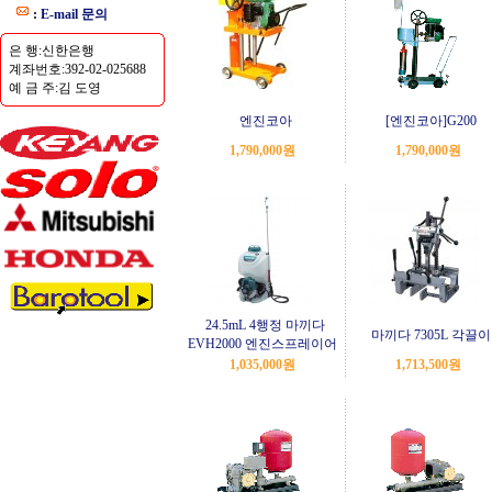
:
E-mail 문의
은 행:신한은행
계좌번호:392-02-025688
예 금 주:김 도영
엔진코아
[엔진코아]G200
1,790,000원
1,790,000원
24.5mL 4행정 마끼다
마끼다 7305L 각끌이
EVH2000 엔진스프레이어
1,035,000원
1,713,500원