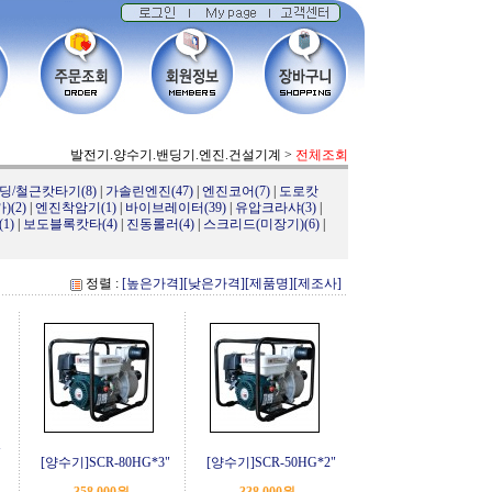
발전기.양수기.밴딩기.엔진.건설기계
>
전체조회
딩/철근캇타기(8)
|
가솔린엔진(47)
|
엔진코어(7)
|
도로캇
(2)
|
엔진착암기(1)
|
바이브레이터(39)
|
유압크라샤(3)
|
1)
|
보도블록캇타(4)
|
진동롤러(4)
|
스크리드(미장기)(6)
|
정렬 :
[높은가격]
[낮은가격]
[제품명]
[제조사]
N
[양수기]SCR-80HG*3"
[양수기]SCR-50HG*2"