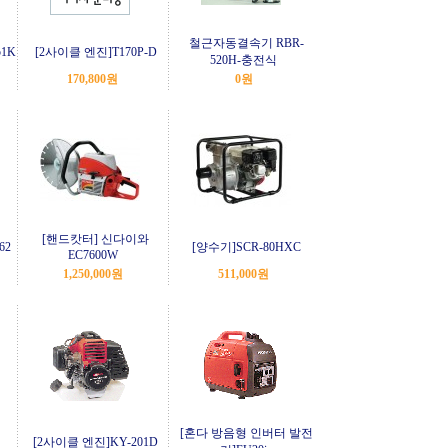
철근자동결속기 RBR-
1K
[2사이클 엔진]T170P-D
520H-충전식
170,800원
0원
[핸드캇터] 신다이와
62
[양수기]SCR-80HXC
EC7600W
1,250,000원
511,000원
[혼다 방음형 인버터 발전
[2사이클 엔진]KY-201D