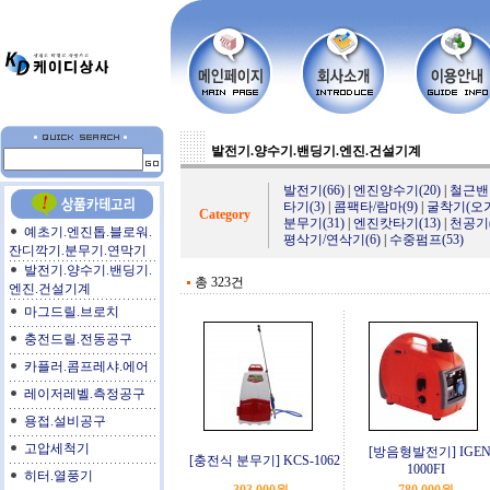
발전기.양수기.밴딩기.엔진.건설기계
발전기(66)
|
엔진양수기(20)
|
철근밴
타기(3)
|
콤팩타/람마(9)
|
굴착기(오가)
Category
분무기(31)
|
엔진캇타기(13)
|
천공기(
예초기.엔진톱.블로워.
평삭기/연삭기(6)
|
수중펌프(53)
잔디깍기.분무기.연막기
발전기.양수기.밴딩기.
총 323건
엔진.건설기계
마그드릴.브로치
충전드릴.전동공구
카플러.콤프레샤.에어
레이저레벨.측정공구
용접.설비공구
고압세척기
[방음형발전기] IGE
[충전식 분무기] KCS-1062
1000FI
히터.열풍기