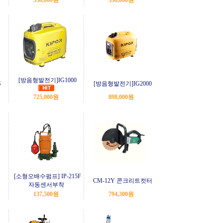
358,000원
338,000원
[방음형발전기]IG1000
S
[방음형발전기]IG2000
725,000원
898,000원
[소형오배수펌프] IP-215F
CM-12Y 콘크리트컷터
자동센서부착
137,500원
794,300원