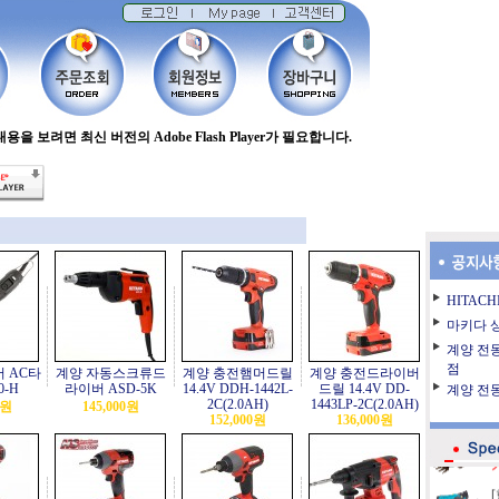
용을 보려면 최신 버전의 Adobe Flash Player가 필요합니다.
HITAC
마키다 
계양 전동
A
점
 AC타
계양 자동스크류드
계양 충전햄머드릴
계양 충전드라이버
0-H
라이버 ASD-5K
14.4V DDH-1442L-
드릴 14.4V DD-
계양 전
2C(2.0AH)
1443LP-2C(2.0AH)
0원
145,000원
152,000원
136,000원
정
톱