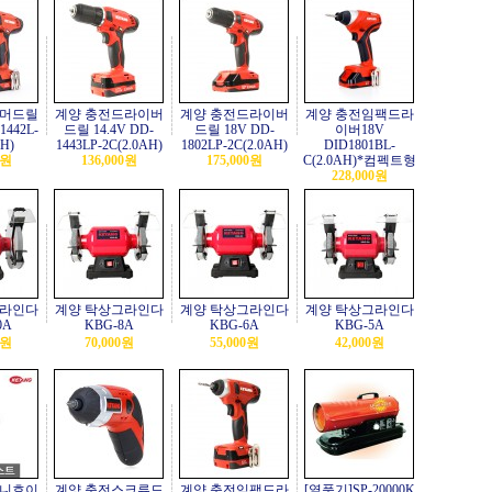
햄머드릴
계양 충전드라이버
계양 충전드라이버
계양 충전임팩드라
1442L-
드릴 14.4V DD-
드릴 18V DD-
이버18V
AH)
1443LP-2C(2.0AH)
1802LP-2C(2.0AH)
DID1801BL-
0원
136,000원
175,000원
C(2.0AH)*컴펙트형
228,000원
그라인다
계양 탁상그라인다
계양 탁상그라인다
계양 탁상그라인다
0A
KBG-8A
KBG-6A
KBG-5A
0원
70,000원
55,000원
42,000원
미니호이
계양 충전스크류드
계양 충전임팩드라
[열풍기]SP-20000K