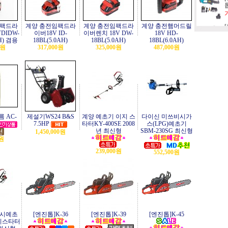
임팩드라
계양 충전임팩드라
계양 충전임팩드라
계양 충전햄머드릴
톱
DIDW-
이버18V ID-
이버렌치 18V DW-
18V HD-
AH) 겸용
18BL(5.0AH)
18BL(5.0AH)
18BL(6.0AH)
0원
317,000원
325,000원
487,000원
기
기
기
 AC-
제설기WS24 B&S
계양 예초기 이지 스
다이신 미쓰비시가
7.5HP
타터KY-400SE 2008
스(LPG)예초기
년 최신형
SBM-230SG 최신형
1,450,000원
0원
기
239,000원
552,500원
기
기
비시예초
[엔진톱]K-36
[엔진톱]K-39
[엔진톱]K-45
이지스타터