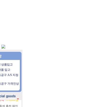
HI 상품입고
상품 입고
플루이드필름
공구 A/S 지정
C-360
가격 :
11,000원
동공구 가격인상
[힘센 충전 미니전
기] HG-1850
가격 :
176,000원
[힘센 충전 체인
] HG-1440B+