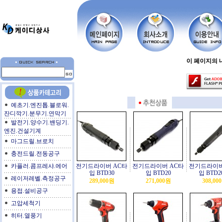
이 페이지의 내
예초기.엔진톱.블로워.
잔디깍기.분무기.연막기
발전기.양수기.밴딩기.
엔진.건설기계
마그드릴.브로치
충전드릴.전동공구
카플러.콤프레샤.에어
전기드라이버 AC타
전기드라이버 AC타
전기드라이버
입 BTD30
입 BTD20
입 BTD2
레이저레벨.측정공구
289,000원
271,000원
308,00
용접.설비공구
고압세척기
히터.열풍기