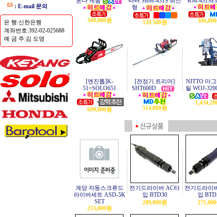
혼다 제품
타터 SBM-431S 최신
KM-431S
:
E-mail 문의
형
349,000원
396,00
은 행:신한은행
539,500원
계좌번호:392-02-025688
예 금 주:김 도영
[엔진톱]K-
[전정기.트리머]
NITTO 마
51=SOLO651
SHT600D
릴 WOJ-320
1,434,2
514,000원
699,000원
계양 자동스크류드
전기드라이버 AC타
전기드라이버
라이버세트 ASD-5K
입 BTD30
입 BTD
SET
289,000원
271,00
253,000원