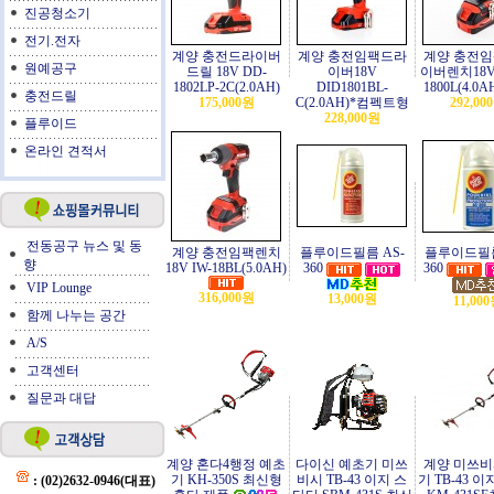
진공청소기
전기.전자
계양 충전드라이버
계양 충전임팩드라
계양 충전
원예공구
드릴 18V DD-
이버18V
이버렌치18V
1802LP-2C(2.0AH)
DID1801BL-
1800L(4.0
충전드릴
175,000원
C(2.0AH)*컴펙트형
292,00
228,000원
플루이드
온라인 견적서
전동공구 뉴스 및 동
계양 충전임팩렌치
플루이드필름 AS-
플루이드필름
향
18V IW-18BL(5.0AH)
360
360
VIP Lounge
316,000원
13,000원
11,00
함께 나누는 공간
A/S
고객센터
질문과 대답
계양 혼다4행정 예초
다이신 예초기 미쓰
계양 미쓰
기 KH-350S 최신형
비시 TB-43 이지 스
기 TB-43 
: (02)2632-0946(대표)