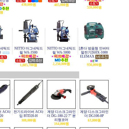
E최신형
430,000원
485,000원
539,000원
0원
그네틱드
NITTO 마그네틱드
NITTO 마그네틱드
[혼다 방음형 인버터
0
릴 WA-3500
릴 WA-5000
발전기]SHX-1000
ELEMAX
00원
2,250,000원
950,000원
1,885,700원
 AC타
전기드라이버 AC타
계양 디스크그라인
계양 디스크그라인
20
입 BTD20-H
더 DG-180-22 7" 분
더 DG100-8P
리형코어
0원
308,000원
63,000원
164,000원