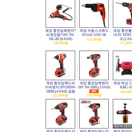
계양 충전임팩렌치*
계양 자동스크류드
계양 충전
비계전용*18V IW-
라이버 ASD-5K
14.4V DDH-
18L-BC(6.0AH)
2C(2.0
145,000원
228,000원
152,00
계양 충전임팩드라
계양 충전임팩렌치
계양 탁상
이버렌치18VDIDW-
18V IW-18BL(5.0AH)
KBG-1
1800L(4.0AH) 겸용
160,00
316,000원
292,000원
계양 충전임팩드라
계양 충전임팩드라
계양 체인