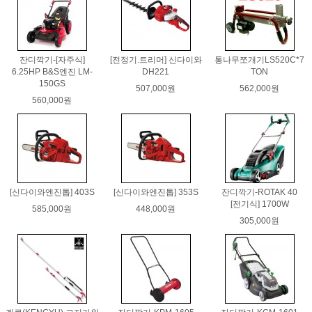
잔디깍기-[자주식]
[전정기.트리머] 신다이와
통나무쪼개기LS520C*7
6.25HP B&S엔진 LM-
DH221
TON
150GS
507,000원
562,000원
560,000원
[신다이와엔진톱] 403S
[신다이와엔진톱] 353S
잔디깍기-ROTAK 40
[전기식] 1700W
585,000원
448,000원
305,000원