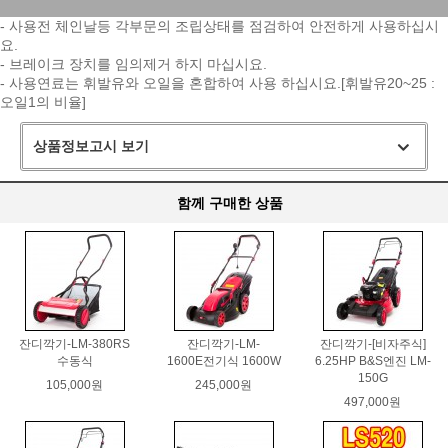
- 사용전 체인날등 각부문의 조립상태를 점검하여 안전하게 사용하십시
요.
- 브레이크 장치를 임의제거 하지 마십시요.
- 사용연료는 휘발유와 오일을 혼합하여 사용 하십시요.[휘발유20~25 :
오일1의 비율]
상품정보고시 보기
함께 구매한 상품
잔디깍기-LM-380RS
잔디깍기-LM-
잔디깍기-[비자주식]
수동식
1600E전기식 1600W
6.25HP B&S엔진 LM-
150G
105,000원
245,000원
497,000원