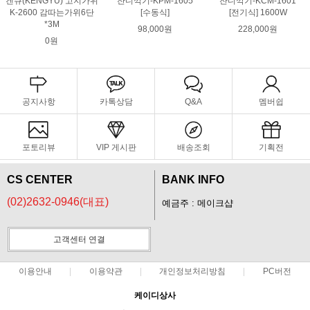
겐큐(KENGYU) 고지가위
잔디깍기-KPM-1605
잔디깍기-KCM-1601
K-2600 감따는가위6단
[수동식]
[전기식] 1600W
*3M
98,000원
228,000원
0원
공지사항
카톡상담
Q&A
멤버쉽
포토리뷰
VIP 게시판
배송조회
기획전
CS CENTER
BANK INFO
(02)2632-0946(대표)
예금주 : 메이크샵
고객센터 연결
이용안내
이용약관
개인정보처리방침
PC버전
케이디상사