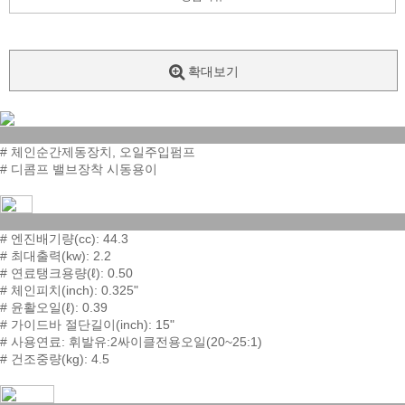
확대보기
# 체인순간제동장치, 오일주입펌프
# 디콤프 밸브장착 시동용이
# 엔진배기량(cc): 44.3
# 최대출력(kw): 2.2
# 연료탱크용량(ℓ): 0.50
# 체인피치(inch): 0.325"
# 윤활오일(ℓ): 0.39
# 가이드바 절단길이(inch): 15"
# 사용연료: 휘발유:2싸이클전용오일(20~25:1)
# 건조중량(kg): 4.5