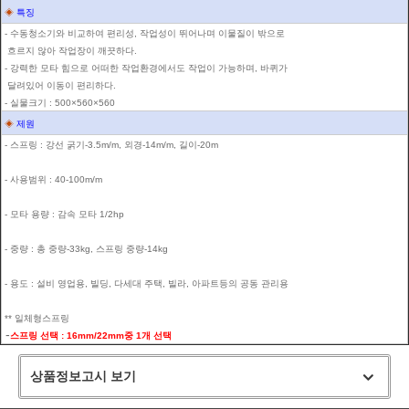
◈
특징
- 수동청소기와 비교하여 편리성, 작업성이 뛰어나며 이물질이 밖으로
흐르지 않아 작업장이 깨끗하다.
- 강력한 모타 힘으로 어떠한 작업환경에서도 작업이 가능하며, 바퀴가
달려있어 이동이 편리하다.
- 실물크기 : 500×560×560
◈
제원
- 스프링 : 강선 굵기-3.5m/m, 외경-14m/m, 길이-20m
- 사용범위 : 40-100m/m
- 모타 용량 : 감속 모타 1/2hp
- 중량 : 총 중량-33kg, 스프링 중량-14kg
- 용도 : 설비 영업용, 빌딩, 다세대 주택, 빌라, 아파트등의 공동 관리용
** 일체형스프링
-
스프링 선택 : 16mm/22mm중 1개 선택
상품정보고시 보기