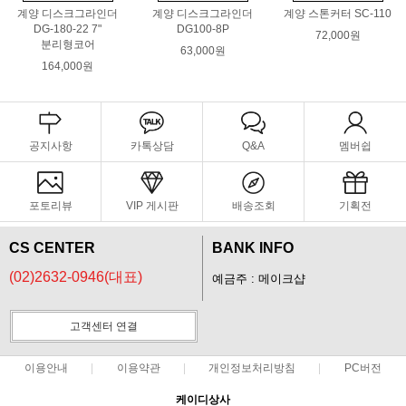
계양 디스크그라인더
계양 디스크그라인더
계양 스톤커터 SC-110
DG-180-22 7"
DG100-8P
72,000원
분리형코어
63,000원
164,000원
공지사항
카톡상담
Q&A
멤버쉽
포토리뷰
VIP 게시판
배송조회
기획전
CS CENTER
BANK INFO
(02)2632-0946(대표)
예금주 : 메이크샵
고객센터 연결
이용안내
이용약관
개인정보처리방침
PC버전
케이디상사