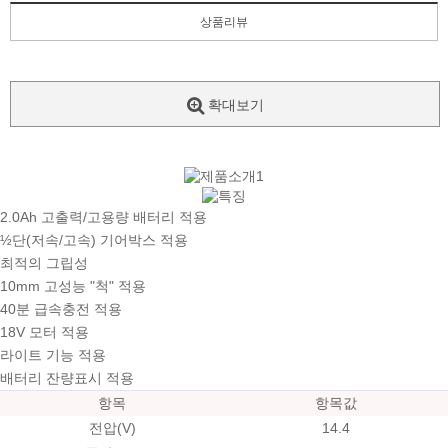
상품리뷰
확대보기
2.0Ah 고출력/고용량 배터리 적용
½단(저속/고속) 기어박스 적용
최적의 그립성
10mm 고성능 "척" 적용
40분 급속충전 적용
18V 모터 적용
라이트 기능 적용
배터리 잔량표시 적용
항목
항목값
전압(V)
14.4