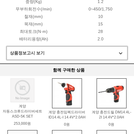
중량(Kg)
1.2
무부하회전수(/min)
0~450/1,750
철재(mm)
10
목재(mm)
15
최대토크(N·m)
28
배터리용량(Ah)
2.0
상품정보고시 보기
함께 구매한 상품
계양
자동스크류드라이버세트
계양 충전임펙드라이버
계양 충전드릴 DM14.4L-
ASD-5K SET
ID14.4L-I 14.4V*2.0AH
2I 14.4V*2.0AH
253,000원
0원
0원