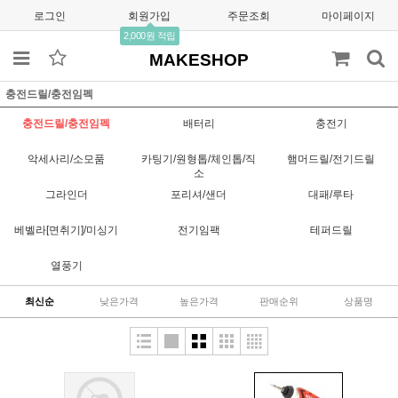
로그인
회원가입
주문조회
마이페이지
2,000원 적립
MAKESHOP
충전드릴/충전임펙
충전드릴/충전임펙
배터리
충전기
악세사리/소모품
카팅기/원형톱/체인톱/직
햄머드릴/전기드릴
소
그라인더
포리셔/샌더
대패/루타
베벨라[면취기]/미싱기
전기임팩
테퍼드릴
열풍기
최신순
낮은가격
높은가격
판매순위
상품명